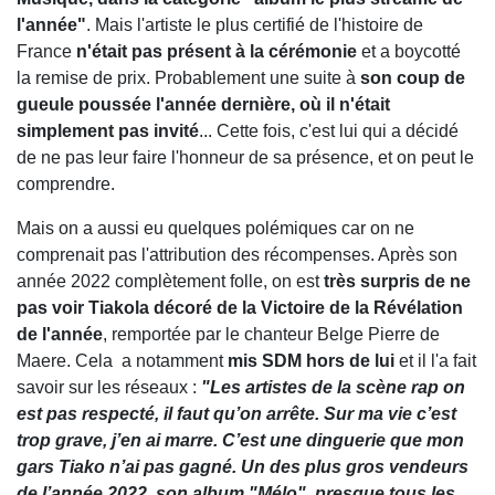
l'année"
. Mais l'artiste le plus certifié de l'histoire de
France
n'était pas présent à la cérémonie
et a boycotté
la remise de prix. Probablement une suite à
son coup de
gueule poussée l'année dernière, où il n'était
simplement pas invité
... Cette fois, c'est lui qui a décidé
de ne pas leur faire l'honneur de sa présence, et on peut le
comprendre.
Mais on a aussi eu quelques polémiques car on ne
comprenait pas l'attribution des récompenses. Après son
année 2022 complètement folle, on est
très surpris de ne
pas voir Tiakola décoré de la Victoire de la Révélation
de l'année
, remportée par le chanteur Belge Pierre de
Maere. Cela a notamment
mis SDM hors de lui
et il l'a fait
savoir sur les réseaux :
"Les artistes de la scène rap on
est pas respecté, il faut qu’on arrête. Sur ma vie c’est
trop grave, j’en ai marre. C’est une dinguerie que mon
gars Tiako n’ai pas gagné. Un des plus gros vendeurs
de l’année 2022, son album "Mélo", presque tous les