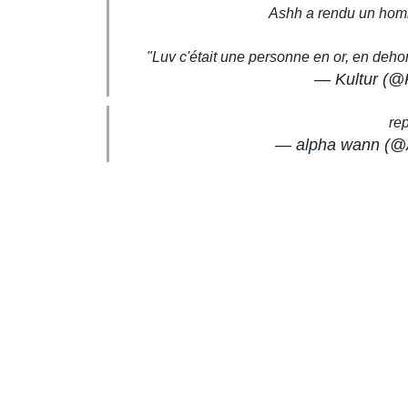
Ashh a rendu un hom
"Luv c'était une personne en or, en dehor
— Kultur (@K
re
— alpha wann (