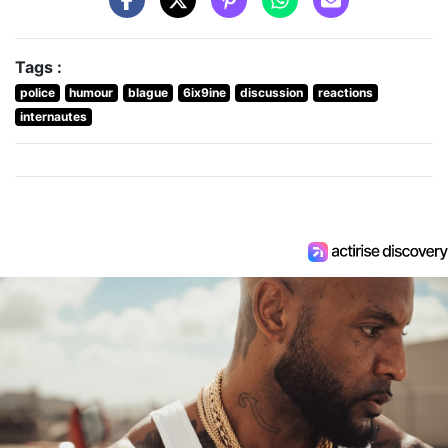
Tags :
police
humour
blague
6ix9ine
discussion
reactions
internautes