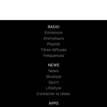
RADIO
Emissions
Animateurs
Playlist
Titres diffusés
Fréquences
NEWS
News
Musique
Sport
Lifestyle
Contacter la rédac
APPS