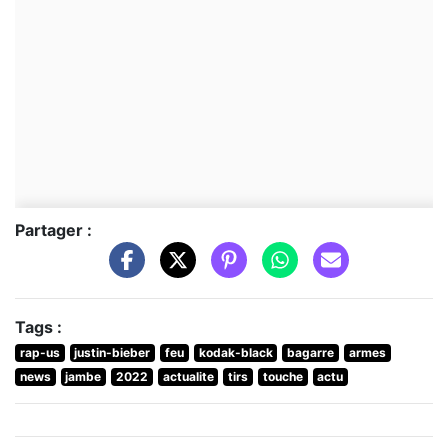
Partager :
Tags :
rap-us
justin-bieber
feu
kodak-black
bagarre
armes
news
jambe
2022
actualite
tirs
touche
actu