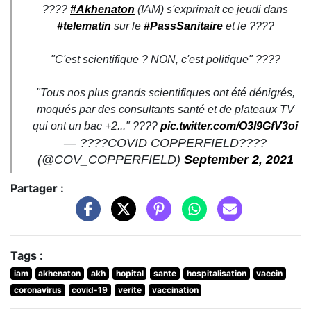
????
#Akhenaton
(IAM) s'exprimait ce jeudi dans
#telematin
sur le
#PassSanitaire
et le ????
"C'est scientifique ? NON, c'est politique" ????
"Tous nos plus grands scientifiques ont été dénigrés,
moqués par des consultants santé et de plateaux TV
qui ont un bac +2..." ????
pic.twitter.com/O3l9GfV3oi
— ????COVID COPPERFIELD????
(@COV_COPPERFIELD)
September 2, 2021
Partager :
Tags :
iam
akhenaton
akh
hopital
sante
hospitalisation
vaccin
coronavirus
covid-19
verite
vaccination