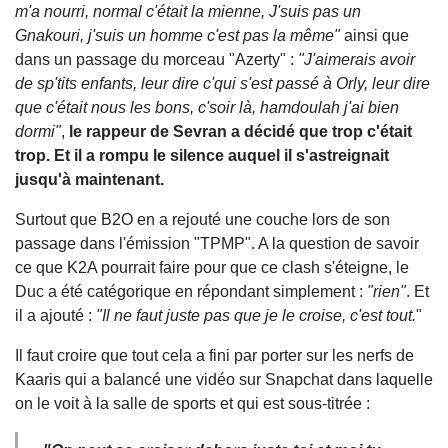
m'a nourri, normal c'était la mienne, J'suis pas un
Gnakouri, j'suis un homme c'est pas la même"
ainsi que
dans un passage du morceau "Azerty" :
"J'aimerais avoir
de sp'tits enfants, leur dire c'qui s'est passé à Orly, leur dire
que c'était nous les bons, c'soir là, hamdoulah j'ai bien
dormi"
,
le rappeur de Sevran a décidé que trop c'était
trop. Et il a rompu le silence auquel il s'astreignait
jusqu'à maintenant.
Surtout que B2O en a rejouté une couche lors de son
passage dans l'émission "TPMP". A la question de savoir
ce que K2A pourrait faire pour que ce clash s'éteigne, le
Duc a été catégorique en répondant simplement :
"rien"
. Et
il a ajouté :
"Il ne faut juste pas que je le croise, c'est tout.
"
Il faut croire que tout cela a fini par porter sur les nerfs de
Kaaris qui a balancé une vidéo sur Snapchat dans laquelle
on le voit à la salle de sports et qui est sous-titrée :