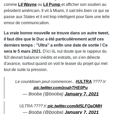
comme
Lil Wayne
ou
Lil Pump
et afficher son soutien au
président américain. Il vit à Miami, il sait très bien ce qui se
passe aux States et il est trop intelligent pour faire une telle
erreur de communication.
La vraie bonne nouvelle se trouve dans un autre tweet,
il faut dire que le Duc a été particulièrement actif ces
derniers temps : "Ultra" a enfin une date de sortie ! Ce
sera le 5 mars 2021.
D'ici là, nul doute que le rappeur du
92I devrait balancer inédits et extraits, on s'en délecte
d'avance, surtout quand on voit le teaser du projet qui met
tout de suite la pression.
Le countdown peut commencer...
#ULTRA
????‍☠️
pic.twitter.com/zoahTHE0Pu
— Booba (@booba)
January 7, 2021
ULTRA ????‍☠️
pic.twitter.com/ld5LFQaOMH
— Booba (@booba)
January 7, 2021