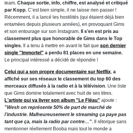
team.
Chaque sortie, info, chiffre, est analysé et critiqué
par Kopp.
C’est bien simple, il ne laisse rien passer !
Récemment, il a lancé les hostilités (qui étaient déjà bien
entamées depuis plusieurs années), en provoquant Gims
et son entourage sur son Instagram.
Il s’en est pris au
classement plus que honorable de Gims dans le Top
singles.
Il a tenu à mettre en avant le fait que
son dernier
single "Immortel"
a perdu 81 places en une semaine.
Le principal intéressé a décidé de répondre !
Celui qui a son propre documentaire sur Netflix
,
a
affiché sur ses réseaux le classement du top 60 des
morceaux diffusés à la radio et à la télévision
. Une liste
que Gims domine totalement avec huit de ses titres.
L'artiste qui va livrer son album "Le Fléau"
ajoute :
"Wesh on représente 50% de part de marché de
l’industrie. Malheureusement le streaming ça paye pas
tant que ça, mais la radio par contre…"
. Il rétorque sans
mentionner réellement Booba mais tout le monde a