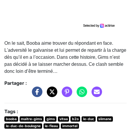
On le sait, Booba aime trouver du répondant en face.
L'adversité le galvanise et lui permet de repartir à la charge
dès qu’il en a l’occasion. Dans cette histoire, Gims n’est
pas décidé à se laisser marcher dessus. Ce clash semble
donc loin d’être terminé…
Partager :
Tags :
booba
maitre-gims
gims
vitaa
b2o
le-duc
slimane
le-duc-de-boulogne
le-fleau
immortel