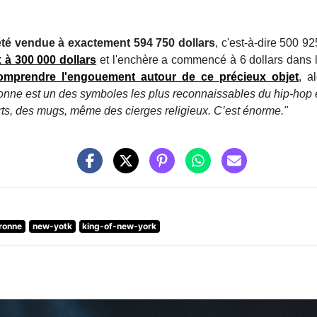
été vendue à exactement 594 750 dollars
, c'est-à-dire 500 9
 à 300 000 dollars
et l'enchère a commencé à 6 dollars dans l
mprendre l'engouement autour de ce précieux objet
, a
onne est un des symboles les plus reconnaissables du hip-hop 
shirts, des mugs, même des cierges religieux. C’est énorme."
ronne
new-yotk
king-of-new-york