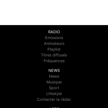
RADIO
Emissions
Animateurs
Playlist
Titres diffusés
Fréquences
NEWS
News
Musique
Sport
Lifestyle
Contacter la rédac