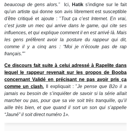
beaucoup de gens alors."
Ici,
Hatik
s'indigne sur le fait
qu'un artiste qui donne son avis librement est susceptible
d'être critiqué et ajoute : "
Tout ça c’est Internet.
En vrai,
c’est juste un mec qui arrive dans le game, qui cite ses
influences, et qui explique comment il en est arrivé là. Mais
les gens préfèrent avoir la posture du rappeur qui dit,
comme il y a cinq ans : “Moi je n’écoute pas de rap
français.”"
Ce discours fait suite à celui adressé à Rapelite dans
lequel le rappeur revenait sur les propos de
Booba
concernant Validé
en précisant ne pas avoir pris ça
comme un clash.
Il expliquait : "
Je pense que B2o il a
jamais eu besoin de s’inquiéter de savoir si la série allait
marcher ou pas, pour que sa vie soit très tranquille, qu’il
aille très bien, et que quand il sort un son qui s’appelle
“Jauné” il soit direct numéro 1».