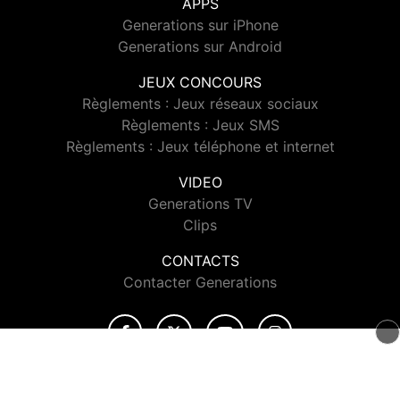
APPS
Generations sur iPhone
Generations sur Android
JEUX CONCOURS
Règlements : Jeux réseaux sociaux
Règlements : Jeux SMS
Règlements : Jeux téléphone et internet
VIDEO
Generations TV
Clips
CONTACTS
Contacter Generations