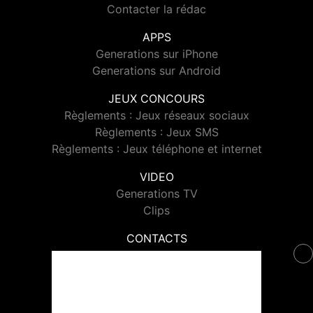
Contacter la rédac
APPS
Generations sur iPhone
Generations sur Android
JEUX CONCOURS
Règlements : Jeux réseaux sociaux
Règlements : Jeux SMS
Règlements : Jeux téléphone et internet
VIDEO
Generations TV
Clips
CONTACTS
Contacter Generations