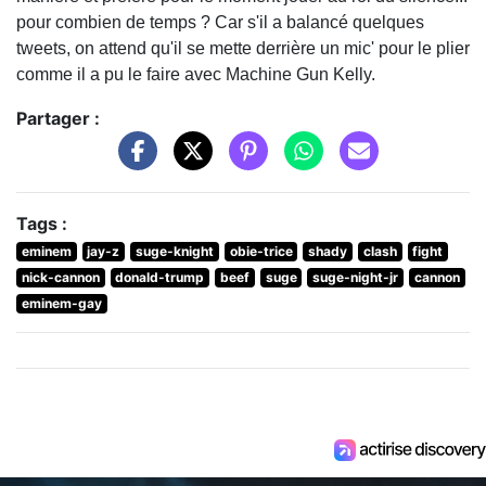
pour combien de temps ? Car s'il a balancé quelques
tweets, on attend qu'il se mette derrière un mic' pour le plier
comme il a pu le faire avec Machine Gun Kelly.
Partager :
Tags :
eminem
jay-z
suge-knight
obie-trice
shady
clash
fight
nick-cannon
donald-trump
beef
suge
suge-night-jr
cannon
eminem-gay