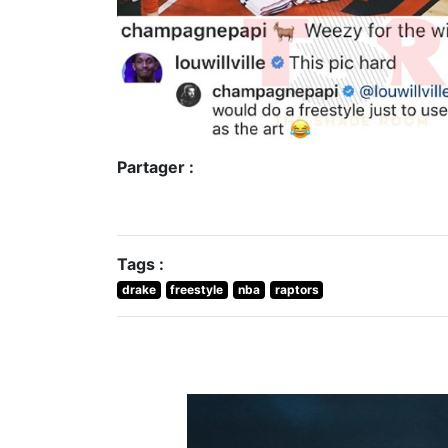
Partager :
Tags :
drake
freestyle
nba
raptors