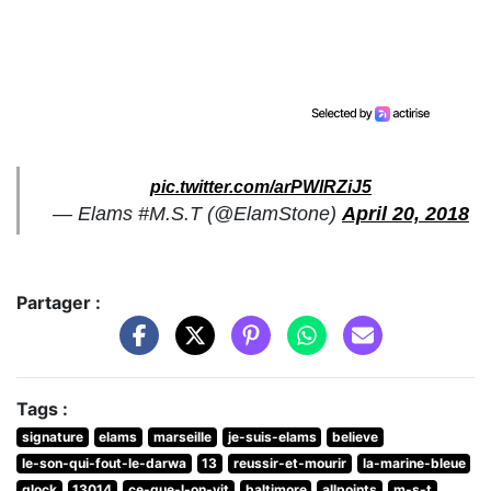
pic.twitter.com/arPWlRZiJ5
— Elams #M.S.T (@ElamStone)
April 20, 2018
Partager :
Tags :
signature
elams
marseille
je-suis-elams
believe
le-son-qui-fout-le-darwa
13
reussir-et-mourir
la-marine-bleue
glock
13014
ce-que-l-on-vit
baltimore
allpoints
m-s-t