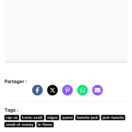
Partager :
Tags :
rap-us
travis-scott
migos
quavo
huncho-jack
jack-huncho
smell-of-money
la-flame