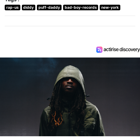
rap-us
diddy
puff-daddy
bad-boy-records
new-york