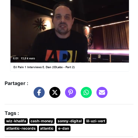
Partager :
Tags :
wiz-khalifa
cash-money
sonny-digital
lil-uzi-vert
atlantic-records
atlantic
e-dan