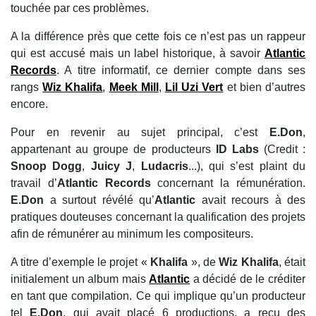
touchée par ces problèmes.
A la différence près que cette fois ce n’est pas un rappeur
qui est accusé mais un label historique, à savoir
Atlantic
Records
. A titre informatif, ce dernier compte dans ses
rangs
Wiz Khalifa
,
Meek Mill
,
Lil Uzi Vert
et bien d’autres
encore.
Pour en revenir au sujet principal, c’est
E.Don
,
appartenant au groupe de producteurs
ID Labs
(Credit :
Snoop Dogg
,
Juicy J
,
Ludacris
...), qui s’est plaint du
travail d’
Atlantic Records
concernant la rémunération.
E.Don
a surtout révélé qu’
Atlantic
avait recours à des
pratiques douteuses concernant la qualification des projets
afin de rémunérer au minimum les compositeurs.
A titre d’exemple le projet «
Khalifa
», de
Wiz Khalifa
, était
initialement un album mais
Atlantic
a décidé de le créditer
en tant que compilation. Ce qui implique qu’un producteur
tel
E.Don
, qui avait placé 6 productions, a reçu des