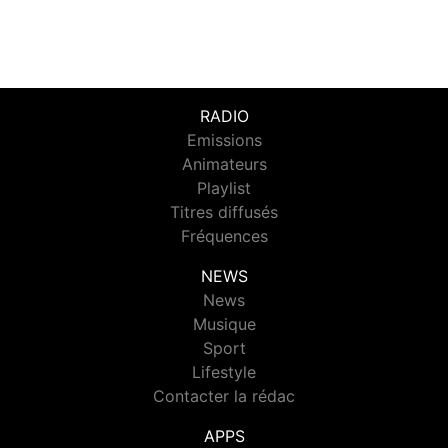
RADIO
Emissions
Animateurs
Playlist
Titres diffusés
Fréquences
NEWS
News
Musique
Sport
Lifestyle
Contacter la rédac
APPS