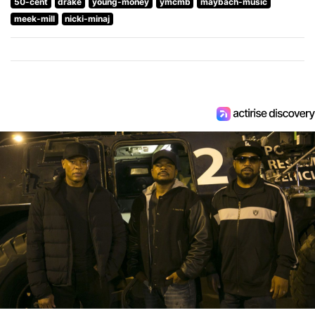
50-cent
drake
young-money
ymcmb
maybach-music
meek-mill
nicki-minaj