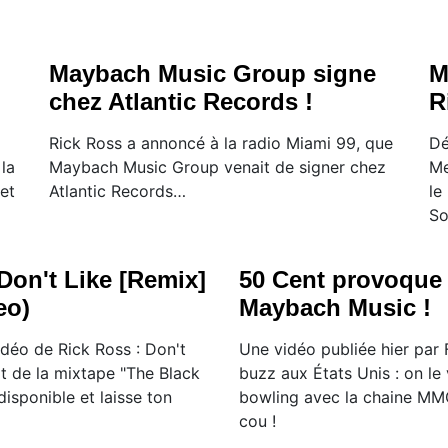
Maybach Music Group signe
M
chez Atlantic Records !
R
Rick Ross a annoncé à la radio Miami 99, que
Dé
la
Maybach Music Group venait de signer chez
Me
et
Atlantic Records…
le
So
Don't Like [Remix]
50 Cent provoque
eo)
Maybach Music !
idéo de Rick Ross : Don't
Une vidéo publiée hier par F
it de la mixtape "The Black
buzz aux États Unis : on le 
disponible et laisse ton
bowling avec la chaine MM
cou !