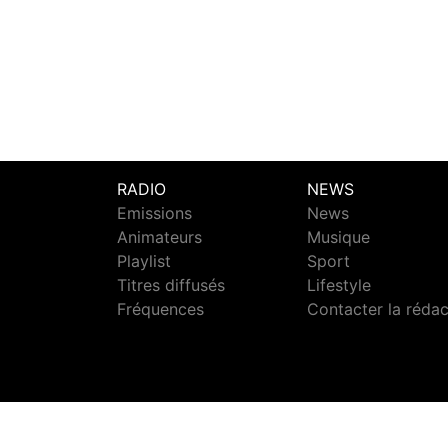
RADIO
NEWS
Emissions
News
Animateurs
Musique
Playlist
Sport
Titres diffusés
Lifestyle
Fréquences
Contacter la réda