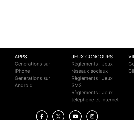
APPS
JEUX CONCOURS
V
Generations sur
Règlements : Jeux
Ge
iPhone
réseaux sociaux
Cl
Generations sur
Règlements : Jeux
Android
SMS
c
Règlements : Jeux
téléphone et internet