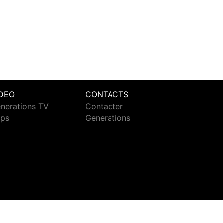
IDEO
CONTACTS
nerations TV
Contacter
ips
Generations