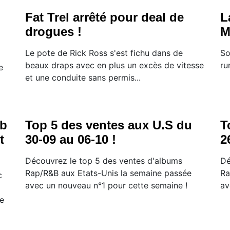
Fat Trel arrêté pour deal de
L
drogues !
M
Le pote de Rick Ross s'est fichu dans de
So
beaux draps avec en plus un excès de vitesse
ru
e
et une conduite sans permis...
ab
Top 5 des ventes aux U.S du
T
t
30-09 au 06-10 !
2
Découvrez le top 5 des ventes d'albums
Dé
Rap/R&B aux Etats-Unis la semaine passée
Ra
c
avec un nouveau n°1 pour cette semaine !
av
le