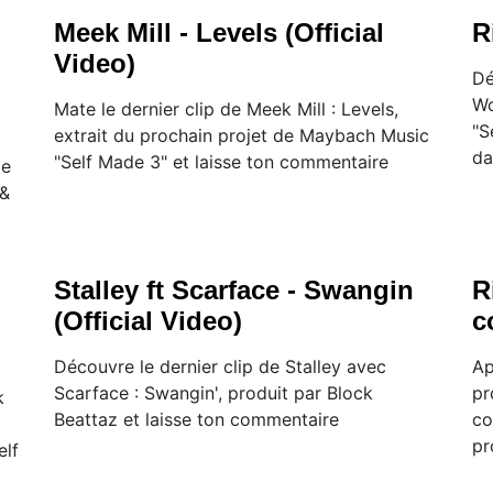
Meek Mill - Levels (Official
R
Video)
Dé
Wo
Mate le dernier clip de Meek Mill : Levels,
"S
extrait du prochain projet de Maybach Music
da
"Self Made 3" et laisse ton commentaire
de
 &
Stalley ft Scarface - Swangin
R
(Official Video)
c
Découvre le dernier clip de Stalley avec
Ap
Scarface : Swangin', produit par Block
pr
k
Beattaz et laisse ton commentaire
co
pr
elf