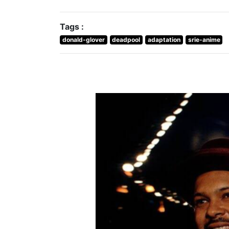
Tags :
donald-glover
deadpool
adaptation
srie-anime