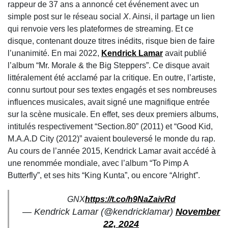
rappeur de 37 ans a annoncé cet événement avec un
simple post sur le réseau social
X
. Ainsi, il partage un lien
qui renvoie vers les plateformes de streaming. Et ce
disque, contenant douze titres inédits, risque bien de faire
l’unanimité. En mai 2022,
Kendrick Lamar
avait publié
l’album “Mr. Morale & the Big Steppers”. Ce disque avait
littéralement été acclamé par la critique. En outre, l’artiste,
connu surtout pour ses textes engagés et ses nombreuses
influences musicales, avait signé une magnifique entrée
sur la scène musicale. En effet, ses deux premiers albums,
intitulés respectivement “Section.80” (2011) et “Good Kid,
M.A.A.D City (2012)” avaient bouleversé le monde du rap.
Au cours de l’année 2015, Kendrick Lamar avait accédé à
une renommée mondiale, avec l’album “To Pimp A
Butterfly”, et ses hits “King Kunta”, ou encore “Alright”.
GNX
https://t.co/h9NaZaivRd
— Kendrick Lamar (@kendricklamar)
November
22, 2024