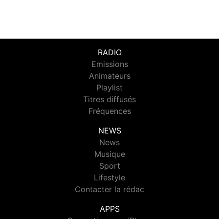
RADIO
Emissions
Animateurs
Playlist
Titres diffusés
Fréquences
NEWS
News
Musique
Sport
Lifestyle
Contacter la rédac
APPS