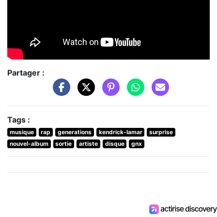
Partager :
Tags :
musique
rap
generations
kendrick-lamar
surprise
nouvel-album
sortie
artiste
disque
gnx