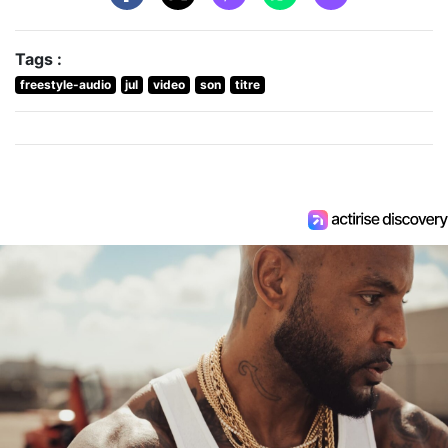
Tags :
freestyle-audio
jul
video
son
titre