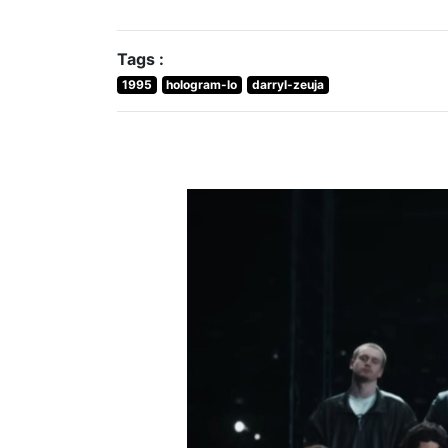
Tags :
1995
hologram-lo
darryl-zeuja