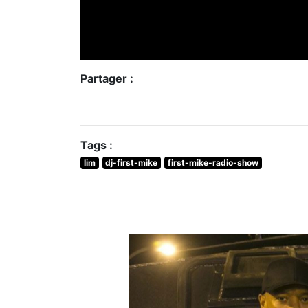
Partager :
Tags :
lim
dj-first-mike
first-mike-radio-show