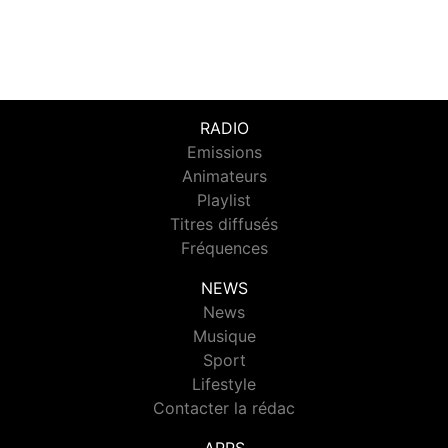
RADIO
Emissions
Animateurs
Playlist
Titres diffusés
Fréquences
NEWS
News
Musique
Sport
Lifestyle
Contacter la rédac