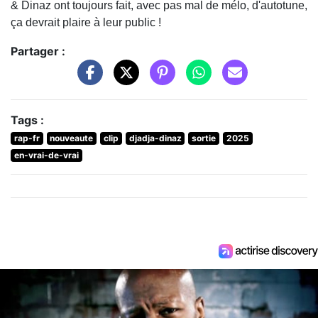
& Dinaz ont toujours fait, avec pas mal de mélo, d'autotune,
ça devrait plaire à leur public !
Partager :
Tags :
rap-fr
nouveaute
clip
djadja-dinaz
sortie
2025
en-vrai-de-vrai