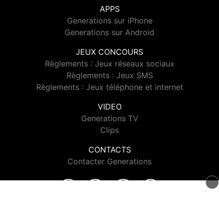
APPS
Generations sur iPhone
Generations sur Android
JEUX CONCOURS
Règlements : Jeux réseaux sociaux
Règlements : Jeux SMS
Règlements : Jeux téléphone et internet
VIDEO
Generations TV
Clips
CONTACTS
Contacter Generations