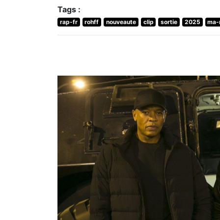
Tags :
rap-fr
rohff
nouveaute
clip
sortie
2025
ma-