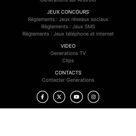
JEUX CONCOURS
Règlements : Jeux réseaux sociaux
Règlements : Jeux SMS
Règlements : Jeux téléphone et internet
VIDEO
Generations TV
Clips
CONTACTS
Contacter Generations
© 2026 Generations Tous droits réservés.
Signaler un contenu
-
Mentions légales
-
Politique de cookies
-