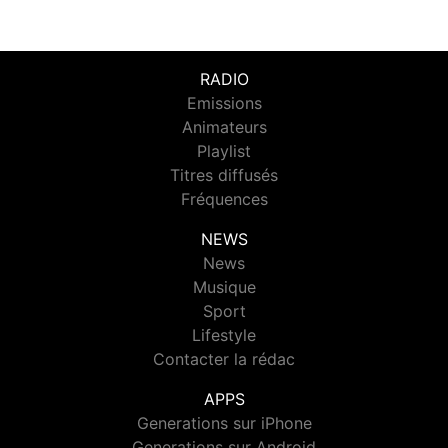
RADIO
Emissions
Animateurs
Playlist
Titres diffusés
Fréquences
NEWS
News
Musique
Sport
Lifestyle
Contacter la rédac
APPS
Generations sur iPhone
Generations sur Android