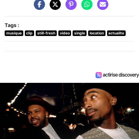
Tags :
musique
clip
still-fresh
video
single
location
actualite