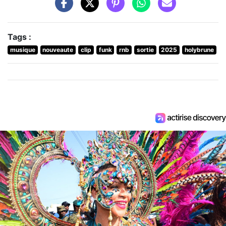
Tags :
musique
nouveaute
clip
funk
rnb
sortie
2025
holybrune