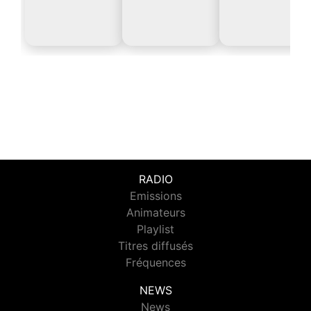
RADIO
Emissions
Animateurs
Playlist
Titres diffusés
Fréquences
NEWS
News