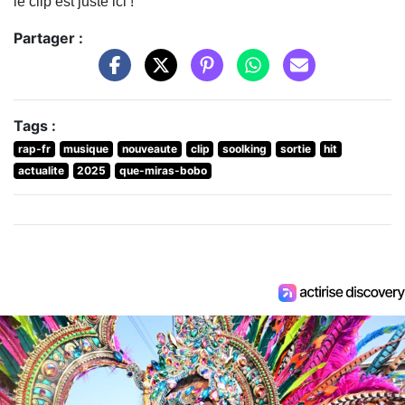
le clip est juste ici !
Partager :
Tags :
rap-fr
musique
nouveaute
clip
soolking
sortie
hit
actualite
2025
que-miras-bobo