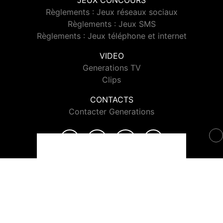
JEUX CONCOURS
Règlements : Jeux réseaux sociaux
Règlements : Jeux SMS
Règlements : Jeux téléphone et internet
VIDEO
Generations TV
Clips
CONTACTS
Contacter Generations
© 2026 Generations Tous droits réservés.
Signaler un contenu
-
Mentions légales
-
Politique de cookies
-
Contact