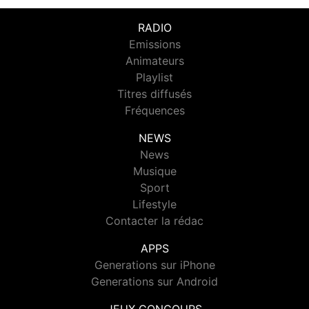
RADIO
Emissions
Animateurs
Playlist
Titres diffusés
Fréquences
NEWS
News
Musique
Sport
Lifestyle
Contacter la rédac
APPS
Generations sur iPhone
Generations sur Android