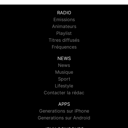
RADIO
Emissions
Animateurs
Playlist
Titres diffusés
Fréquences
NEWS
News
Musique
Sport
Lifestyle
Contacter la rédac
APPS
Generations sur iPhone
Generations sur Android