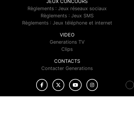
JEUX CONCOURS
Règlements : Jeux réseaux sociaux
Règlements : Jeux SMS
Règlements : Jeux téléphone et internet
VIDEO
Generations TV
Clips
CONTACTS
Contacter Generations
© 2026 Generations Tous droits réservés.
Signaler un contenu
-
Mentions légales
-
Politique de cookies
-
Contact