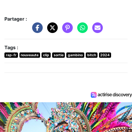
Partager :
Tags :
rap-fr
nouveaute
clip
sortie
gambino
bitch
2024