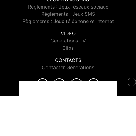
Règlements : Jeux réseaux sociaux
Règlements : Jeux SMS
Règlements : Jeux téléphone et internet
VIDEO
Generations TV
Clips
CONTACTS
Contacter Generations
© 2026 Generations Tous droits réservés.
Signaler un contenu
-
Mentions légales
-
Politique de cookies
-
Contact