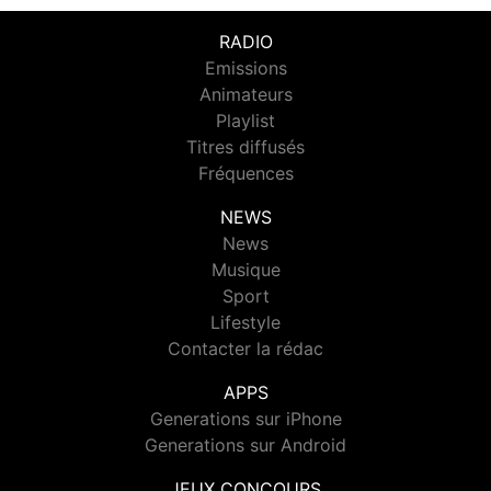
RADIO
Emissions
Animateurs
Playlist
Titres diffusés
Fréquences
NEWS
News
Musique
Sport
Lifestyle
Contacter la rédac
APPS
Generations sur iPhone
Generations sur Android
JEUX CONCOURS