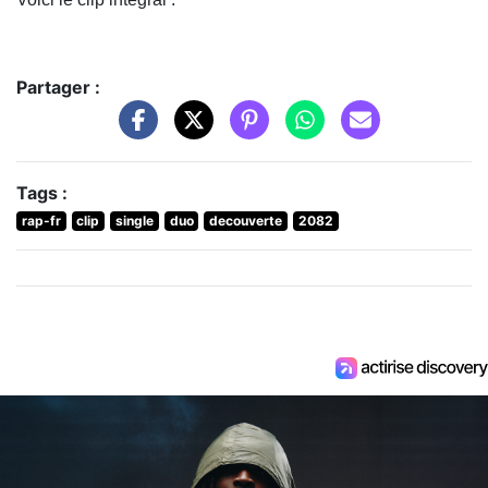
Partager :
Tags :
rap-fr
clip
single
duo
decouverte
2082