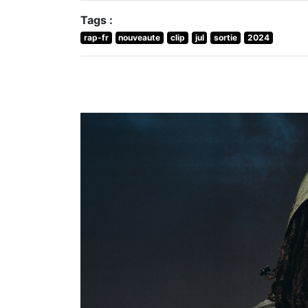
Tags :
rap-fr
nouveaute
clip
jul
sortie
2024