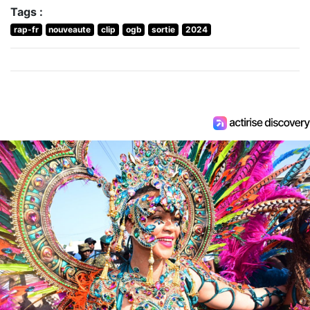
Tags :
rap-fr
nouveaute
clip
ogb
sortie
2024