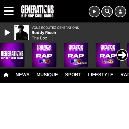
MENU
VOUS ÉCOUTEZ GENERATIONS
Roddy Ricch
The Box
NEWS
MUSIQUE
SPORT
LIFESTYLE
RAD