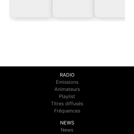
RADIO
Emissions
Animateurs
Playlist
Titres diffusés
Fréquences
NEWS
News