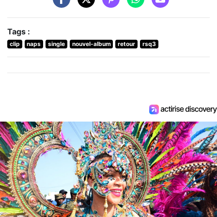
Tags :
clip
naps
single
nouvel-album
retour
rsq3