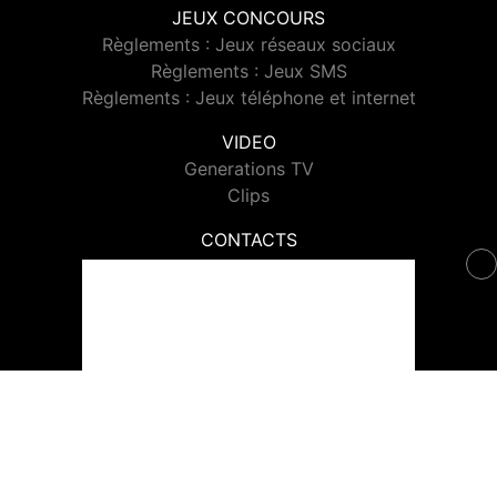
JEUX CONCOURS
Règlements : Jeux réseaux sociaux
Règlements : Jeux SMS
Règlements : Jeux téléphone et internet
VIDEO
Generations TV
Clips
CONTACTS
Contacter Generations
© 2026 Generations Tous droits réservés.
Signaler un contenu
-
Mentions légales
-
Politique de cookies
-
Contact