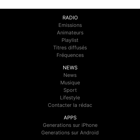
RADIO
Emissions
Animateurs
Playlist
Titres diffusés
Fréquences
NEWS
News
Musique
Sport
Lifestyle
Contacter la rédac
APPS
Generations sur iPhone
Generations sur Android