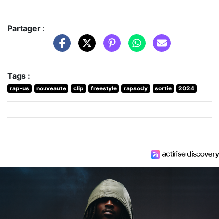
Partager :
Tags :
rap-us
nouveaute
clip
freestyle
rapsody
sortie
2024