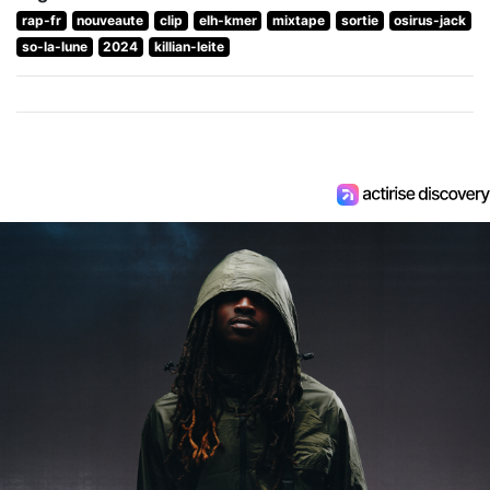
rap-fr
nouveaute
clip
elh-kmer
mixtape
sortie
osirus-jack
so-la-lune
2024
killian-leite