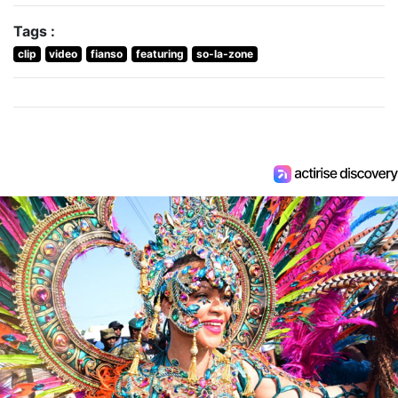
Tags :
clip
video
fianso
featuring
so-la-zone