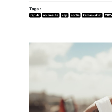
Tags :
rap-fr
nouveaute
clip
sortie
kamas-skuh
202