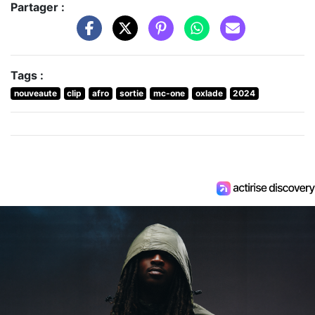
Partager :
Tags :
nouveaute
clip
afro
sortie
mc-one
oxlade
2024