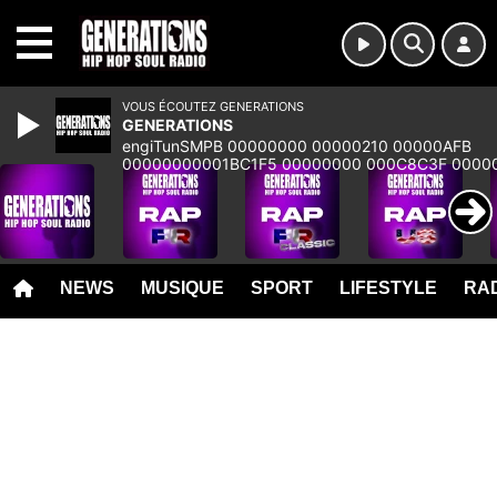
MENU
VOUS ÉCOUTEZ GENERATIONS
GENERATIONS
engiTunSMPB 00000000 00000210 00000AFB
00000000001BC1F5 00000000 000C8C3F 0000
00000000 00000000 00000000 00000000 000
NEWS
MUSIQUE
SPORT
LIFESTYLE
RAD