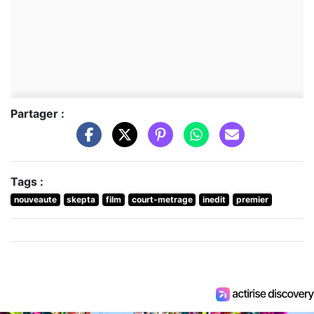
Partager :
Tags :
nouveaute
skepta
film
court-metrage
inedit
premier