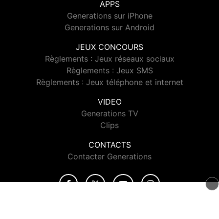
APPS
Generations sur iPhone
Generations sur Android
JEUX CONCOURS
Règlements : Jeux réseaux sociaux
Règlements : Jeux SMS
Règlements : Jeux téléphone et internet
VIDEO
Generations TV
Clips
CONTACTS
Contacter Generations