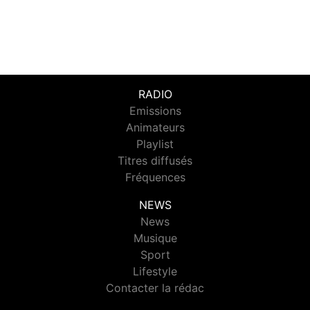
RADIO
Emissions
Animateurs
Playlist
Titres diffusés
Fréquences
NEWS
News
Musique
Sport
Lifestyle
Contacter la rédac