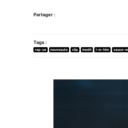
Partager :
Tags :
rap-us
nouveaute
clip
inedit
i-m-him
sauce-w