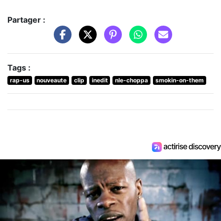
Partager :
Tags :
rap-us
nouveaute
clip
inedit
nle-choppa
smokin-on-them