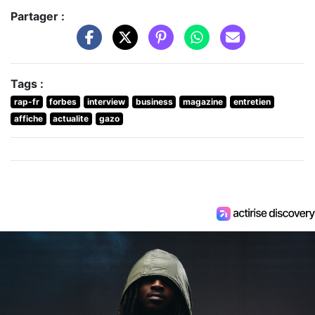
Partager :
Tags :
rap-fr
forbes
interview
business
magazine
entretien
affiche
actualite
gazo