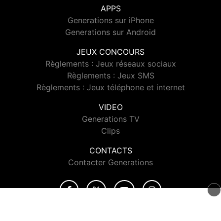
APPS
Generations sur iPhone
Generations sur Android
JEUX CONCOURS
Règlements : Jeux réseaux sociaux
Règlements : Jeux SMS
Règlements : Jeux téléphone et internet
VIDEO
Generations TV
Clips
CONTACTS
Contacter Generations