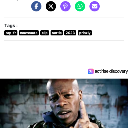
Tags :
rap-fr
nouveaute
clip
sortie
2023
prinzly