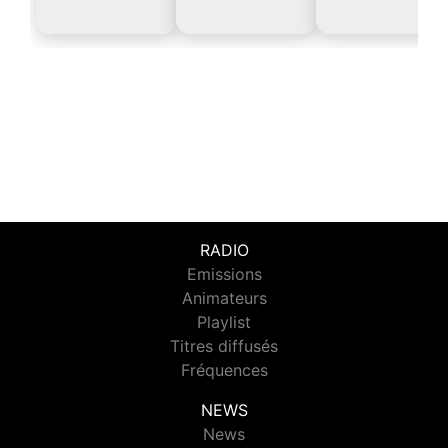
RADIO
Emissions
Animateurs
Playlist
Titres diffusés
Fréquences
NEWS
News