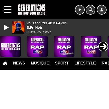
MENU
VOUS ÉCOUTEZ GENERATIONS
S.Pri Noir
Juste Pour Voir
NEWS
MUSIQUE
SPORT
LIFESTYLE
RAD