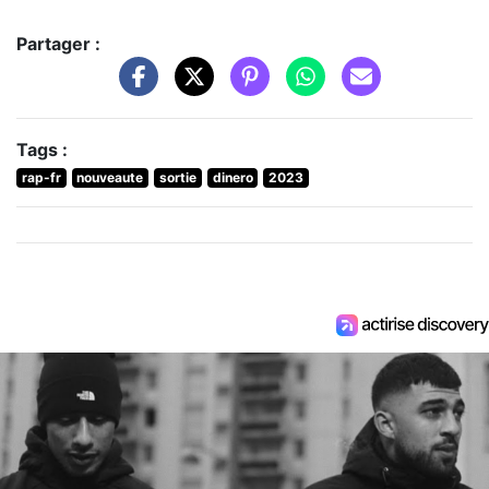
Partager :
Tags :
rap-fr
nouveaute
sortie
dinero
2023