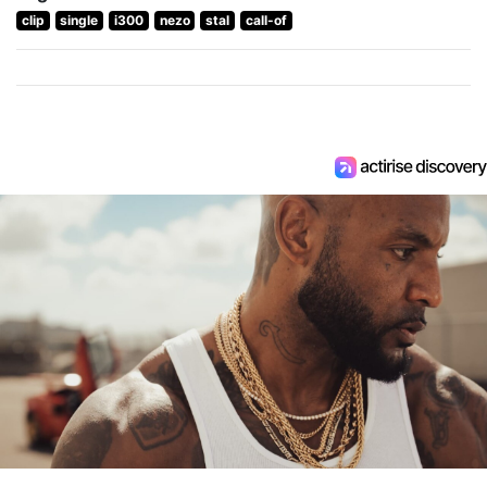
clip
single
i300
nezo
stal
call-of