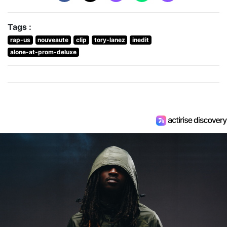
Tags :
rap-us
nouveaute
clip
tory-lanez
inedit
alone-at-prom-deluxe