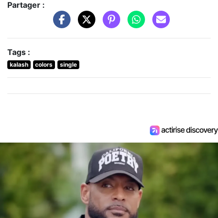
Partager :
Tags :
kalash
colors
single